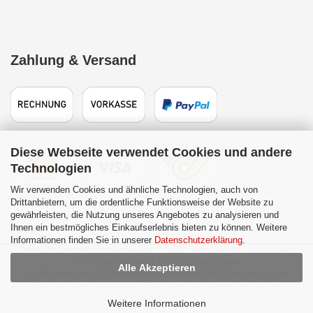
Zahlung & Versand
Diese Webseite verwendet Cookies und andere
Technologien
Wir verwenden Cookies und ähnliche Technologien, auch von
Drittanbietern, um die ordentliche Funktionsweise der Website zu
gewährleisten, die Nutzung unseres Angebotes zu analysieren und
Ihnen ein bestmögliches Einkaufserlebnis bieten zu können. Weitere
Informationen finden Sie in unserer
Datenschutzerklärung
.
Onlineshop eröffnen
mit Gambio.de © 2023 | Template von
JungCreative
.
Alle Preise inkl. MwSt. & zzgl. Versandkosten
Alle Akzeptieren
Alle Markennamen, Warenzeichen sowie sämtliche Produktbilder sind
Eigentum Ihrer rechtmäßigen Eigentümer und dienen hier nur der
Beschreibung.
Weitere Informationen