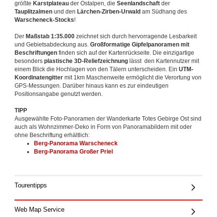
größte
Karstplateau
der Ostalpen, die
Seenlandschaft
der
Tauplitzalmen
und den
Lärchen-Zirben-Urwald
am Südhang des
Warscheneck-Stocks
!
Der
Maßstab 1:35.000
zeichnet sich durch hervorragende Lesbarkeit
und Gebietsabdeckung aus.
Großformatige Gipfelpanoramen mit
Beschriftungen
finden sich auf der Kartenrückseite. Die einzigartige
besonders
plastische 3D-Reliefzeichnung
lässt den Kartennutzer mit
einem Blick die Hochlagen von den Tälern unterscheiden. Ein
UTM-
Koordinatengitter
mit 1km Maschenweite ermöglicht die Verortung von
GPS-Messungen. Darüber hinaus kann es zur eindeutigen
Positionsangabe genutzt werden.
TIPP
Ausgewählte Foto-Panoramen der Wanderkarte Totes Gebirge Ost sind
auch als Wohnzimmer-Deko in Form von Panoramabildern mit oder
ohne Beschriftung erhältlich:
Berg-Panorama Wa
rscheneck
Berg-Panorama Großer Priel
Tourentipps
Web Map Service