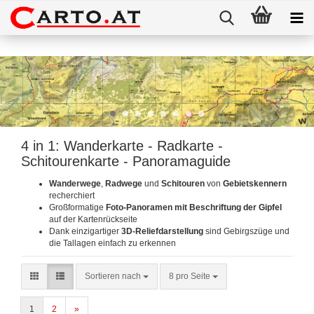
4 in 1: Wanderkarte - Radkarte -
Schitourenkarte - Panoramaguide
Wanderwege
,
Radwege
und
Schitouren
von
Gebietskennern
recherchiert
Großformatige
Foto-Panoramen mit Beschriftung der Gipfel
auf der Kartenrückseite
Dank einzigartiger
3D-Reliefdarstellung
sind Gebirgszüge und
die Tallagen einfach zu erkennen
Sortieren nach
8 pro Seite
1
2
»