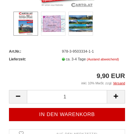
Art.Nr.:
978-3-9503334-1-1
Lieferzeit:
ca. 3-4 Tage
(Ausland abweichend)
9,90 EUR
inkl. 10% MwSt. zzgl.
Versand