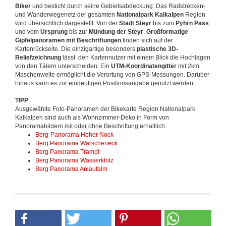
Biker
und besticht durch seine Gebietsabdeckung: Das Radstrecken-
und Wanderwegenetz der gesamten
Nationalpark Kalkalpen
Region
wird übersichtlich dargestellt: Von der
Stadt Steyr
bis zum
Pyhrn Pass
und vom
Ursprung
bis zur
Mündung der Steyr
.
Großformatige
Gipfelpanoramen mit Beschriftungen
finden sich auf der
Kartenrückseite. Die einzigartige besonders
plastische 3D-
Reliefzeichnung
lässt den Kartennutzer mit einem Blick die Hochlagen
von den Tälern unterscheiden. Ein
UTM-Koordinatengitter
mit 2km
Maschenweite ermöglicht die Verortung von GPS-Messungen. Darüber
hinaus kann es zur eindeutigen Positionsangabe genutzt werden.
TIPP
Ausgewählte Foto-Panoramen der Bikekarte Region Nationalpark
Kalkalpen sind auch als Wohnzimmer-Deko in Form von
Panoramabildern mit oder ohne Beschriftung erhältlich:
Berg-Panorama Hoher Nock
Berg Panorama Warscheneck
Berg Panorama Trämpl
Berg Panorama Wasserklotz
Berg Panorama Anlaufalm