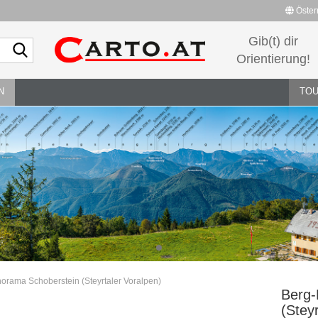
Öster
Gib(t) dir
Lieferland
Orientierung!
N
TOU
Konto erstellen
Passwort vergessen?
orama Schoberstein (Steyrtaler Voralpen)
Berg-
(Stey