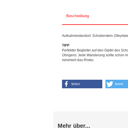
Beschreibung
Aufnahmestandort: Schoberstein (Steyrtale
TIPP
Perfekter Begleiter auf den Gipfel des Scho
Übrigens: Jede Wanderung sollte schon im
minimiert das Risiko.
teilen
tweet
Mehr über...