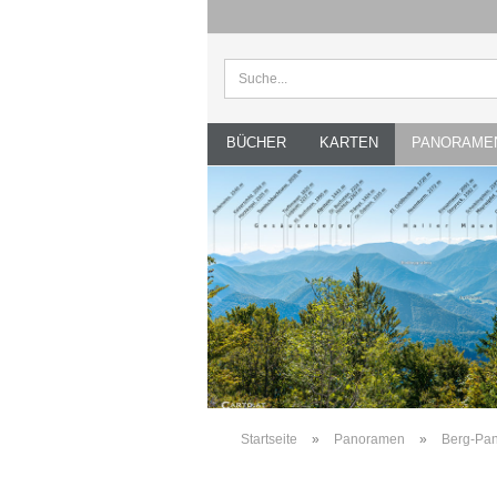
BÜCHER
KARTEN
PANORAME
Startseite
»
Panoramen
»
Berg-Pan